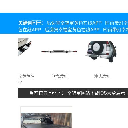
关键词：
后迎宾幸福宝黄色在线APP
时尚带灯幸
色在线APP
后迎宾幸福宝黄色在线APP
时尚带灯幸
拖车幸福宝黄色在
单管后杠
澳式后杠
线APP
当前位置：
幸福宝网站下载IOS大全展示